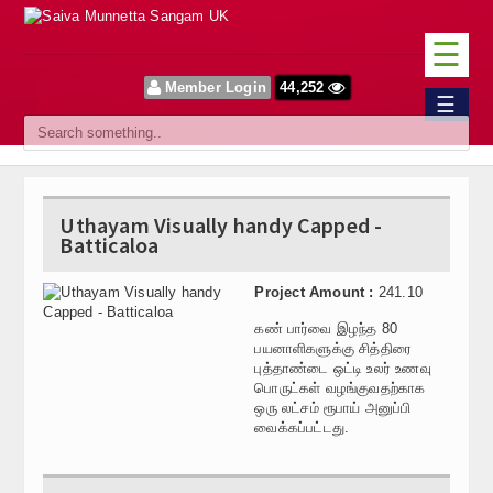
☰
Member Login
44,252
Home
☰
Sangam
About Us
Uthayam Visually handy Capped -
Our Vision
Batticaloa
Committee
Project Amount :
241.10
News
கண் பார்வை இழந்த 80
பயனாளிகளுக்கு சித்திரை
புத்தாண்டை ஒட்டி உலர் உணவு
Events
பொருட்கள் வழங்குவதற்காக
ஒரு லட்சம் ரூபாய் அனுப்பி
Upcoming Events
வைக்கப்பட்டது.
Past Events