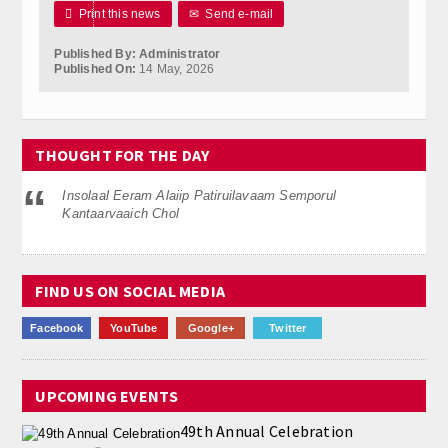

Print this news
✉
Send e-mail
Calender
Published By: Administrator
Kalasam
Published On:
14 May, 2026
Thoranam
Projects
THOUGHT FOR THE DAY
Drive Fund
Insolaal Eeram Alaiip Patiruilavaam Semporul
Kantaarvaaich Chol
Gallery
Photo Gallery
FIND US ON SOCIAL MEDIA
Video Gallery
Facebook
YouTube
Google+
Twitter
Obituaries
UPCOMING EVENTS
Matrimonial
49th Annual Celebration