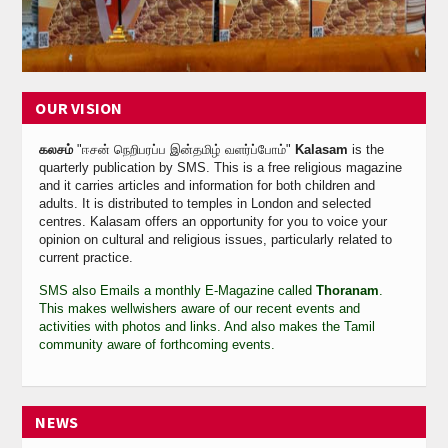
Calender
Kalasam
OUR VISION
Thoranam
Projects
கலசம்
"ஈசன் நெறிபரப்
ப
இன்தமிழ் வளர்ப்போம்"
Kalasam
is the
quarterly publication by SMS. This is a free religious magazine
and it carries articles and information for both children and
Drive Fund
adults. It is distributed to temples in London and selected
centres. Kalasam offers an opportunity for you to voice your
Gallery
opinion on cultural and religious issues, particularly related to
current practice.
Photo Gallery
SMS also Emails a monthly E-Magazine called
Thoranam
.
This makes wellwishers aware of our recent events and
Video Gallery
activities with photos and links. And also makes the Tamil
community
aware of forthcoming events.
Obituaries
Matrimonial
NEWS