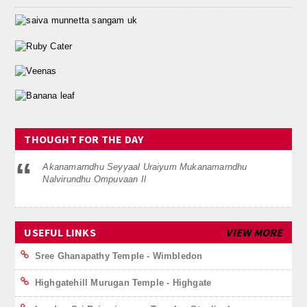
THOUGHT FOR THE DAY
Akanamarndhu Seyyaal Uraiyum Mukanamarndhu
Nalvirundhu Ompuvaan Il
USEFUL LINKS
VIEW MORE
Sree Ghanapathy Temple - Wimbledon
Highgatehill Murugan Temple - Highgate