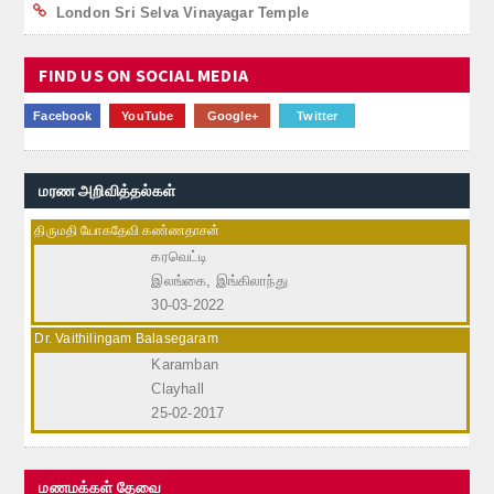
London Sri Selva Vinayagar Temple
FIND US ON SOCIAL MEDIA
Facebook
YouTube
Google+
Twitter
மரண அறிவித்தல்கள்
திருமதி யோகதேவி கண்ணதாசன்
கரவெட்டி
இலங்கை, இங்கிலாந்து
30-03-2022
Dr. Vaithilingam Balasegaram
Karamban
Clayhall
25-02-2017
மணமக்கள் தேவை