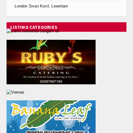
Calender
London Sivan Kovil, Lewsham
Kalasam
LISTING CATEGORIES
Thoranam
Projects
Drive Fund
Gallery
Photo Gallery
Video Gallery
Obituaries
Matrimonial